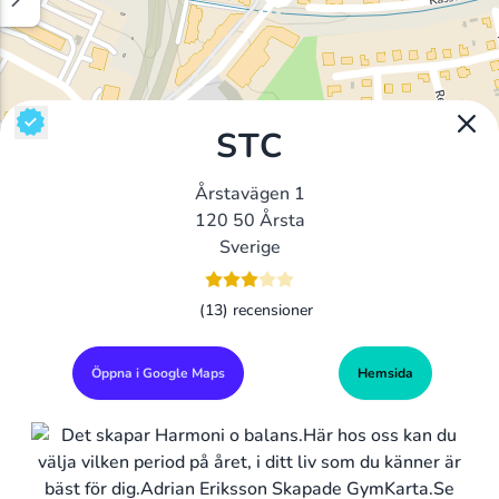
STC
Årstavägen 1
120 50 Årsta
Sverige
(13) recensioner
Öppna i Google Maps
Hemsida
Alla Gym I Sverige
Sveriges Ledande Gymkedjor