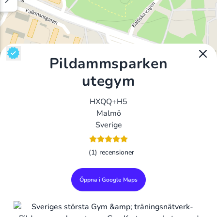
Pildammsparken
utegym
HXQQ+H5
Malmö
Sverige
(1) recensioner
Öppna i Google Maps
Alla Gym I Sverige
Sveriges Ledande Gymkedjor