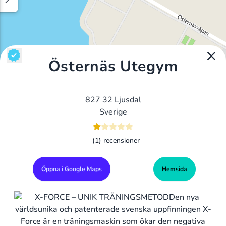
Östernäs Utegym
827 32 Ljusdal
Sverige
(1) recensioner
Öppna i Google Maps
Hemsida
Alla Gym I Sverige
Sveriges Ledande Gymkedjor