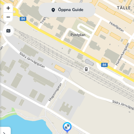
+
Öppna Guide
−