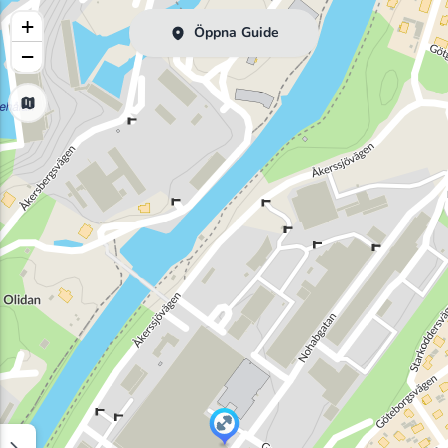
+
Öppna Guide
−