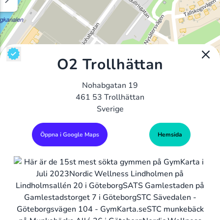
O2 Trollhättan
Nohabgatan 19
461 53 Trollhättan
Sverige
Öppna i Google Maps
Hemsida
Alla Gym I Sverige
Sveriges Ledande Gymkedjor