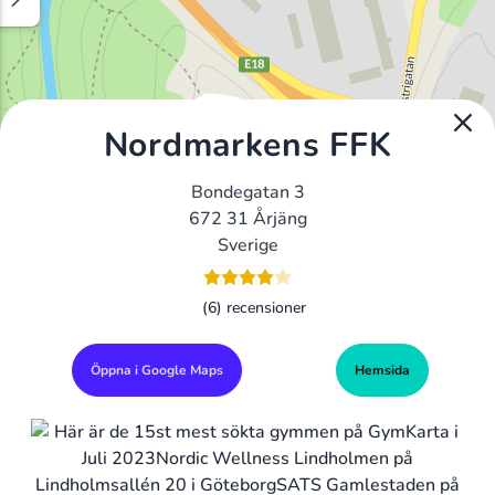
Nordmarkens FFK
Bondegatan 3
672 31 Årjäng
Sverige
(6) recensioner
Öppna i Google Maps
Hemsida
Alla Gym I Sverige
Sveriges Ledande Gymkedjor