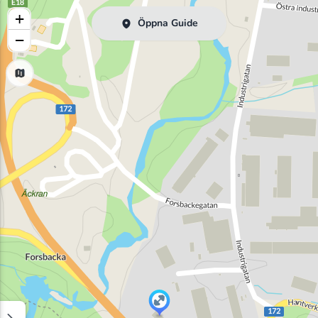
+
Öppna Guide
−