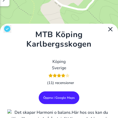
MTB Köping
Karlbergsskogen
Köping
Sverige
(11) recensioner
Öppna i Google Maps
Alla Gym I Sverige
Sveriges Ledande Gymkedjor