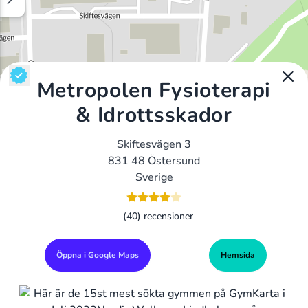
Metropolen Fysioterapi
& Idrottsskador
Skiftesvägen 3
831 48 Östersund
Sverige
(40) recensioner
Öppna i Google Maps
Hemsida
Alla Gym I Sverige
Sveriges Ledande Gymkedjor