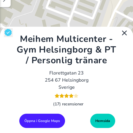
Meihem Multicenter -
Gym Helsingborg & PT
/ Personlig tränare
Florettgatan 23
254 67 Helsingborg
Sverige
(17) recensioner
Öppna i Google Maps
Hemsida
Alla Gym I Sverige
Sveriges Ledande Gymkedjor