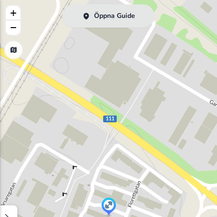
+
Öppna Guide
−