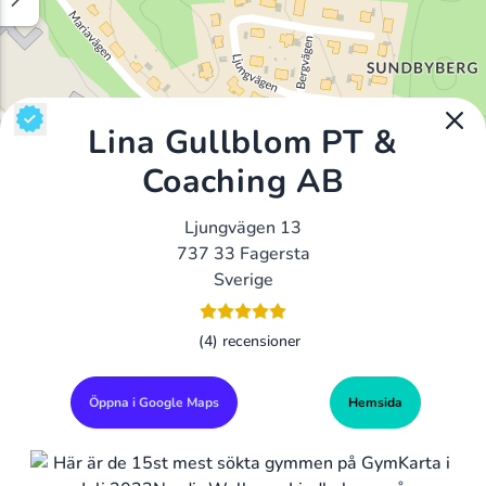
Lina Gullblom PT &
Coaching AB
Ljungvägen 13
737 33 Fagersta
Sverige
(4) recensioner
Öppna i Google Maps
Hemsida
Alla Gym I Sverige
Sveriges Ledande Gymkedjor