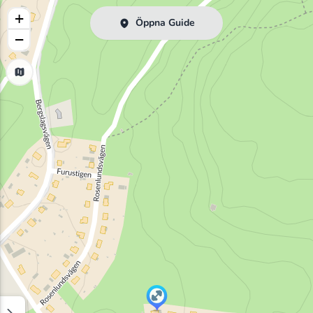
+
Öppna Guide
−