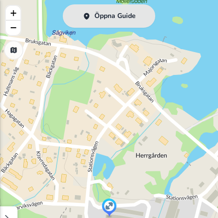
+
Öppna Guide
−