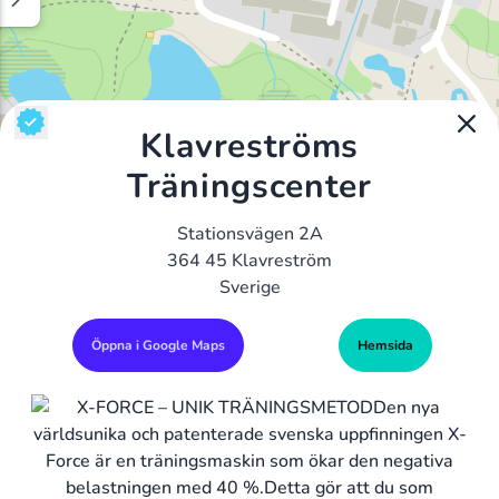
Klavreströms
Träningscenter
Stationsvägen 2A
364 45 Klavreström
Sverige
Öppna i Google Maps
Hemsida
Alla Gym I Sverige
Sveriges Ledande Gymkedjor