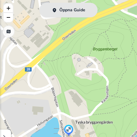
+
Öppna Guide
−