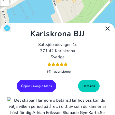
Karlskrona BJJ
Saltsjöbadsvägen 1c
371 42 Karlskrona
Sverige
(4) recensioner
Öppna i Google Maps
Hemsida
Alla Gym I Sverige
Sveriges Ledande Gymkedjor