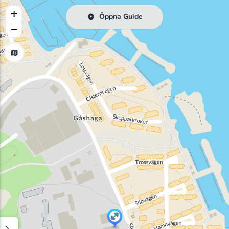
+
Öppna Guide
−