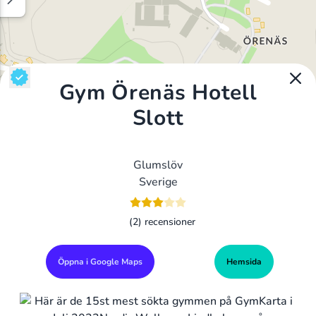
Gym Örenäs Hotell
Slott
Glumslöv
Sverige
(2) recensioner
Öppna i Google Maps
Hemsida
Alla Gym I Sverige
Sveriges Ledande Gymkedjor