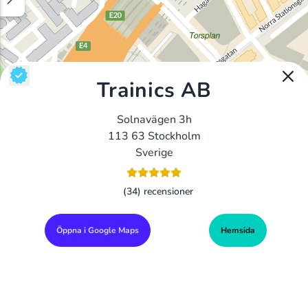
Trainics AB
Solnavägen 3h
113 63 Stockholm
Sverige
(34) recensioner
Öppna i Google Maps
Hemsida
Alla Gym I Sverige
Sveriges Ledande Gymkedjor