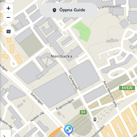
+
Öppna Guide
−