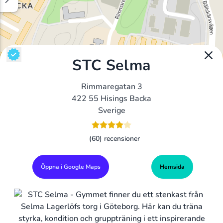
STC Selma
Rimmaregatan 3
422 55 Hisings Backa
Sverige
(60) recensioner
Öppna i Google Maps
Hemsida
Alla Gym I Sverige
Sveriges Ledande Gymkedjor