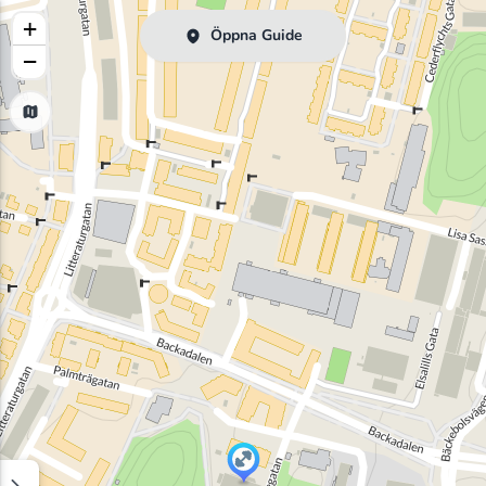
+
Öppna Guide
−