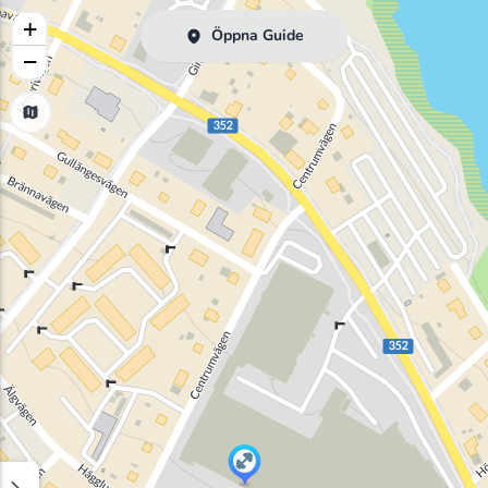
+
Öppna Guide
−